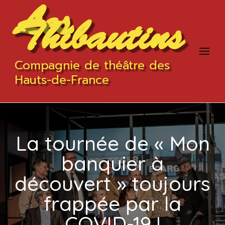
Les
Thibautins
Compagnie de théâtre des
Hauts-de-France
La tournée de « Mon
banquier à
découvert » toujours
frappée par la
COVID-19 !