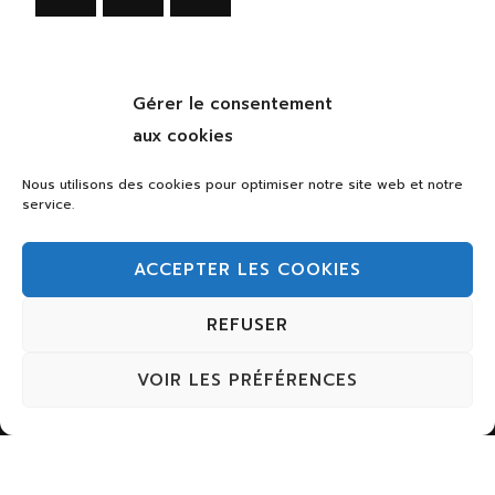
Nos anciens articles
Gérer le consentement
aux cookies
Nos
anciens
Nous utilisons des cookies pour optimiser notre site web et notre
service.
articles
ACCEPTER LES COOKIES
REFUSER
Vous souhaitez nous laisser un message
?
VOIR LES PRÉFÉRENCES
contact@lesthibautins.fr